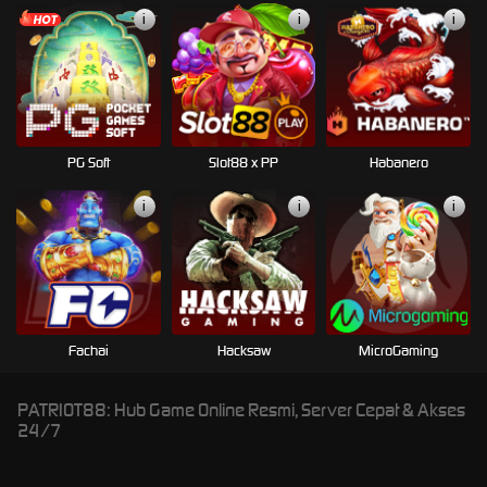
i
i
i
PG Soft
Slot88 x PP
Habanero
i
i
i
Fachai
Hacksaw
MicroGaming
PATRIOT88: Hub Game Online Resmi, Server Cepat & Akses
24/7