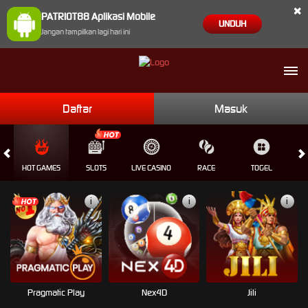
×
PATRIOT88 Aplikasi Mobile
UNDUH
Jangan tampilkan lagi hari ini
Daftar
Masuk
HOT GAMES
SLOTS
LIVE CASINO
RACE
TOGEL
OL
i
i
i
Pragmatic Play
Nex4D
Jili