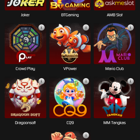
Joker
BTGaming
AMB Slot
i
i
i
Crowd Play
VPower
Mario Club
i
i
i
Dragoonsoft
CQ9
MM Tangkas
i