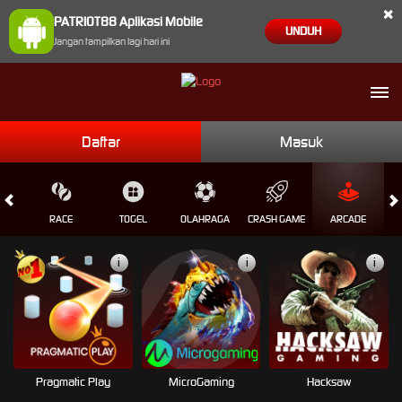
×
PATRIOT88 Aplikasi Mobile
UNDUH
Jangan tampilkan lagi hari ini
ka****wt Berhasil Withdraw Rp 2.462.000,00
Daftar
Masuk
SINO
RACE
TOGEL
OLAHRAGA
CRASH GAME
ARCADE
i
i
i
Pragmatic Play
MicroGaming
Hacksaw