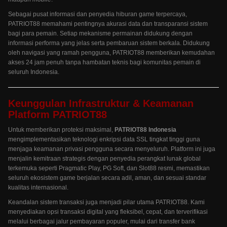
Sebagai pusat informasi dan penyedia hiburan game terpercaya,
PATRIOT88 memahami pentingnya akurasi data dan transparansi sistem
bagi para pemain. Setiap mekanisme permainan didukung dengan
informasi performa yang jelas serta pembaruan sistem berkala. Didukung
oleh navigasi yang ramah pengguna, PATRIOT88 memberikan kemudahan
akses 24 jam penuh tanpa hambatan teknis bagi komunitas pemain di
seluruh Indonesia.
Keunggulan Infrastruktur & Keamanan
Platform PATRIOT88
Untuk memberikan proteksi maksimal,
PATRIOT88 Indonesia
mengimplementasikan teknologi enkripsi data SSL tingkat tinggi guna
menjaga keamanan privasi pengguna secara menyeluruh. Platform ini juga
menjalin kemitraan strategis dengan penyedia perangkat lunak global
terkemuka seperti Pragmatic Play, PG Soft, dan Slot88 resmi, memastikan
seluruh ekosistem game berjalan secara adil, aman, dan sesuai standar
kualitas internasional.
Keandalan sistem transaksi juga menjadi pilar utama PATRIOT88. Kami
menyediakan opsi transaksi digital yang fleksibel, cepat, dan terverifikasi
melalui berbagai jalur pembayaran populer, mulai dari transfer bank