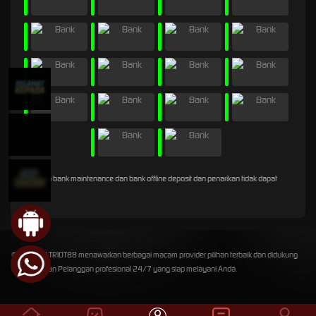
* Selama bank maintenance dan bank offline deposit dan penarikan tidak dapat
diproses
©2026 PATRIOT88 menawarkan berbagai macam provider pilihan terbaik dan didukung
oleh Layanan Pelanggan profesional 24/7 yang siap melayani Anda.