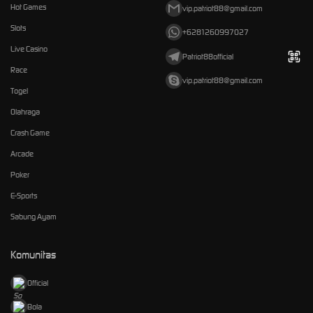
Hot Games
vip.patriot88@gmail.com
Slots
+6281260997027
Live Casino
Patriot88official
Race
vip.patriot88@gmail.com
Togel
Olahraga
Crash Game
Arcade
Poker
E-Sports
Sabung Ayam
Komunitas
Official
Bola