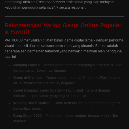
didampingi oleh tim
Customer Support
profesional yang siap melayani
kebutuhan pengguna selama 24/7 secara responsif.
Rekomendasi Varian Game Online Populer
& Favorit
PATRIOT88 menyajikan pilihan kurasi game digital terbaik dengan performa
visual interaktif dan mekanisme permainan yang dinamis. Berikut adalah
beberapa seri permainan terfavorit yang banyak dimainkan oleh pengguna
saat ini:
Mahjong Ways 2
– Varian game bertema mahjong klasik dari PG Soft
dengan sistem kombinasi dinamis.
Gates of Olympus
– Game populer besutan Pragmatic Play dengan
visual mutakhir dan gameplay responsif.
Sweet Bonanza Super Scatter
– Fitur visual interaktif dengan
mekanisme permainan yang ringan dan lancar.
Wukong Black Scatter
– Game bertema petualangan dengan grafis
berkualitas tinggi.
Bang Gacor 1000
– Pilihan permainan modern dengan variasi fitur
menarik.