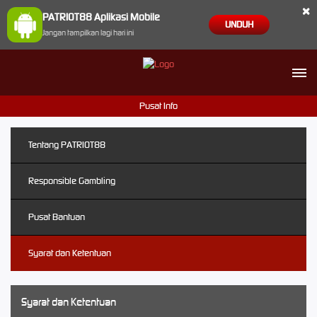
×
PATRIOT88 Aplikasi Mobile
UNDUH
Jangan tampilkan lagi hari ini
Pusat Info
Tentang PATRIOT88
Responsible Gambling
Pusat Bantuan
Syarat dan Ketentuan
Syarat dan Ketentuan