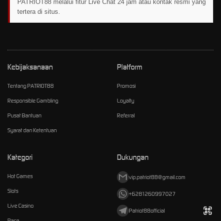
PATRIOT88 melalui fitur Live Chat 24 jam atau kontak resmi yang
tertera di situs.
Kebijaksanaan
Platform
Tentang PATRIOT88
Promosi
Responsible Gambling
Loyalty
Pusat Bantuan
Referral
Syarat dan Ketentuan
Kategori
Dukungan
Hot Games
vip.patriot88@gmail.com
Slots
+6281260997027
Live Casino
Patriot88official
Race