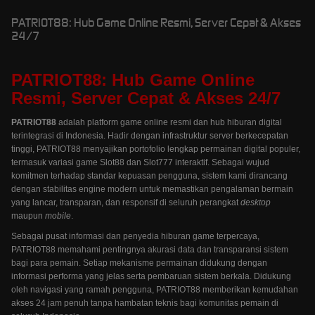
PATRIOT88: Hub Game Online Resmi, Server Cepat & Akses
24/7
PATRIOT88: Hub Game Online
Resmi, Server Cepat & Akses 24/7
PATRIOT88
adalah platform game online resmi dan hub hiburan digital
terintegrasi di Indonesia. Hadir dengan infrastruktur server berkecepatan
tinggi, PATRIOT88 menyajikan portofolio lengkap permainan digital populer,
termasuk variasi game Slot88 dan Slot777 interaktif. Sebagai wujud
komitmen terhadap standar kepuasan pengguna, sistem kami dirancang
dengan stabilitas engine modern untuk memastikan pengalaman bermain
yang lancar, transparan, dan responsif di seluruh perangkat
desktop
maupun
mobile
.
Sebagai pusat informasi dan penyedia hiburan game terpercaya,
PATRIOT88 memahami pentingnya akurasi data dan transparansi sistem
bagi para pemain. Setiap mekanisme permainan didukung dengan
informasi performa yang jelas serta pembaruan sistem berkala. Didukung
oleh navigasi yang ramah pengguna, PATRIOT88 memberikan kemudahan
akses 24 jam penuh tanpa hambatan teknis bagi komunitas pemain di