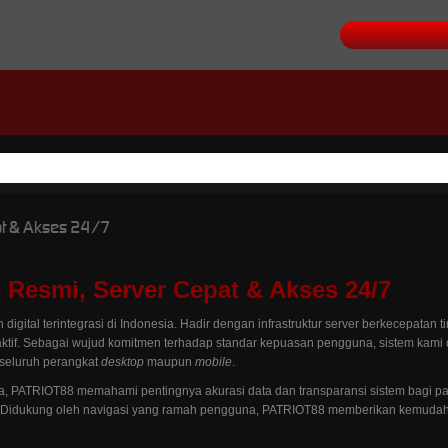
io****as Berhasil Withdraw Rp 7.586.000,00
HACKSAW
at & Akses 24/7
Resmi, Server Cepat & Akses 24/7
digital terintegrasi di Indonesia. Hadir dengan infrastruktur server berkecepatan
teraktif. Sebagai wujud komitmen terhadap standar kepuasan pengguna, sistem kam
 seluruh perangkat
desktop
maupun
mobile
.