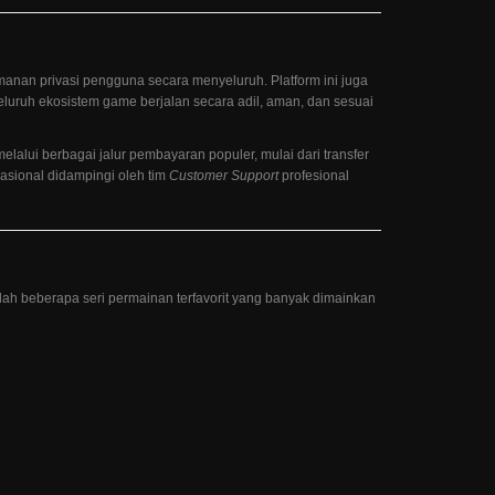
para pemain. Setiap mekanisme permainan didukung dengan
an akses 24 jam penuh tanpa hambatan teknis bagi komunitas
anan privasi pengguna secara menyeluruh. Platform ini juga
seluruh ekosistem game berjalan secara adil, aman, dan sesuai
melalui berbagai jalur pembayaran populer, mulai dari transfer
rasional didampingi oleh tim
Customer Support
profesional
alah beberapa seri permainan terfavorit yang banyak dimainkan