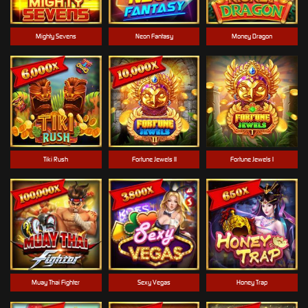
Mighty Sevens
Neon Fantasy
Money Dragon
Tiki Rush
Fortune Jewels II
Fortune Jewels I
Muay Thai Fighter
Sexy Vegas
Honey Trap