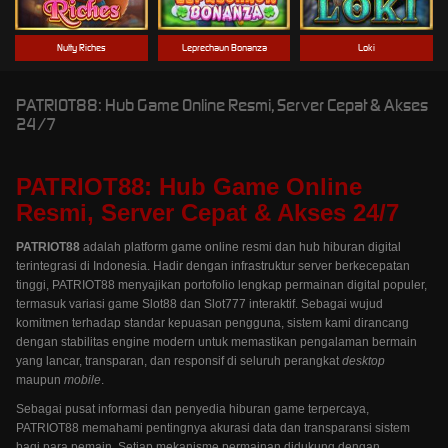
Nutty Riches
Leprechaun Bonanza
Loki
PATRIOT88: Hub Game Online Resmi, Server Cepat & Akses
24/7
PATRIOT88: Hub Game Online
Resmi, Server Cepat & Akses 24/7
PATRIOT88
adalah platform game online resmi dan hub hiburan digital
terintegrasi di Indonesia. Hadir dengan infrastruktur server berkecepatan
tinggi, PATRIOT88 menyajikan portofolio lengkap permainan digital populer,
termasuk variasi game Slot88 dan Slot777 interaktif. Sebagai wujud
komitmen terhadap standar kepuasan pengguna, sistem kami dirancang
dengan stabilitas engine modern untuk memastikan pengalaman bermain
yang lancar, transparan, dan responsif di seluruh perangkat
desktop
maupun
mobile
.
Sebagai pusat informasi dan penyedia hiburan game terpercaya,
PATRIOT88 memahami pentingnya akurasi data dan transparansi sistem
bagi para pemain. Setiap mekanisme permainan didukung dengan