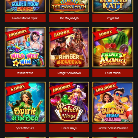
Golden Moon Empire
The Maya Myth
Royal Katt
Wild Wet Win
Ranger Showdown
Fruits Mania
Spirit of the Sea
Poker Ways
Summer Splash Paradise