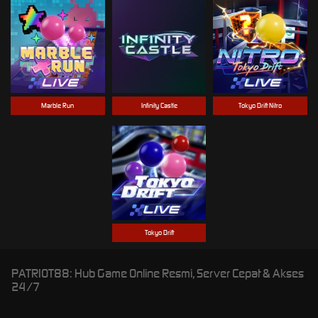
Marble Run
Infinity Castle
Tokyo Drift Nitro
Tokyo Drift
PATRIOT88: Hub Game Online Resmi, Server Cepat & Akses
24/7