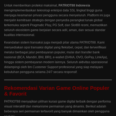
Untuk memberikan proteksi maksimal,
PATRIOT88 Indonesia
mengimplementasikan teknologi enkripsi data SSL tingkat tinggi guna
menjaga keamanan privasi pengguna secara menyeluruh. Platform ini juga
menjalin kemitraan strategis dengan penyedia perangkat lunak global
terkemuka seperti Pragmatic Play, PG Soft, dan Slot88 resmi, memastikan
seluruh ekosistem game berjalan secara adil, aman, dan sesuai standar
kualitas internasional.
Keandalan sistem transaksi juga menjadi pilar utama PATRIOT88. Kami
menyediakan opsi transaksi digital yang fleksibel, cepat, dan terverifikasi
melalui berbagai jalur pembayaran populer, mulai dari transfer bank
nasional (BCA, Mandiri, BNI, BRI), e-wallet (DANA, OVO, GoPay, LinkAja),
hingga sistem pembayaran modern lainnya. Seluruh aktivitas operasional
didampingi oleh tim
Customer Support
profesional yang siap melayani
kebutuhan pengguna selama 24/7 secara responsif.
Rekomendasi Varian Game Online Populer
& Favorit
PATRIOT88 menyajikan pilihan kurasi game digital terbaik dengan performa
visual interaktif dan mekanisme permainan yang dinamis. Berikut adalah
beberapa seri permainan terfavorit yang banyak dimainkan oleh pengguna