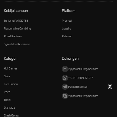
Kebijaksanaan
Platform
Tentang PATRIOT88
Promosi
Responsible Gambling
Loyalty
Pusat Bantuan
Referral
Syarat dan Ketentuan
Kategori
Dukungan
Hot Games
vip.patriot88@gmail.com
Slots
+6281260997027
Live Casino
Patriot88official
Race
vip.patriot88@gmail.com
Togel
Olahraga
Crash Game