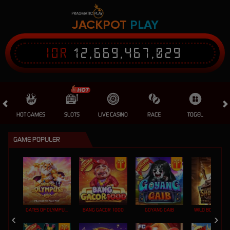
JACKPOT
PLAY
IDR
12,669,467,029
HOT GAMES
SLOTS
LIVE CASINO
RACE
TOGEL
OL
GAME POPULER
GATES OF OLYMPUS POP
BANG GACOR 1000
GOYANG GAIB