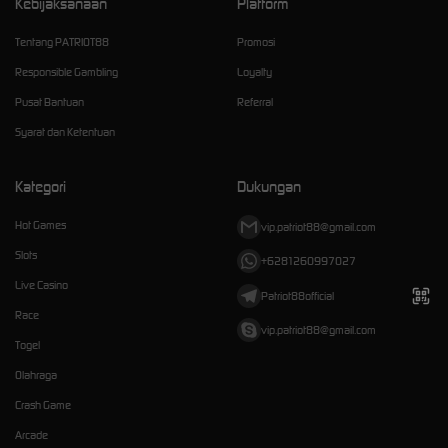
Kebijaksanaan
Platform
Tentang PATRIOT88
Promosi
Responsible Gambling
Loyalty
Pusat Bantuan
Referral
Syarat dan Ketentuan
Kategori
Dukungan
Hot Games
vip.patriot88@gmail.com
Slots
+6281260997027
Live Casino
Patriot88official
Race
vip.patriot88@gmail.com
Togel
Olahraga
Crash Game
Arcade