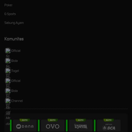
Poker
E-Sports
Sabung Ayam
Komunitas
Official
Bola
Togel
Official
Bola
Channel