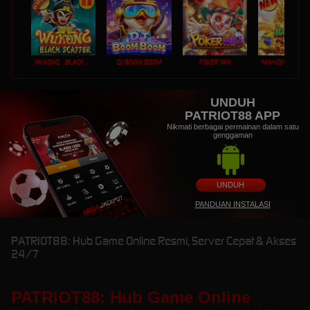
WUKONG - BLACK SCATTER
DJ BOOM BOOM
POKER WIN
UNDUH
PATRIOT88 APP
Nikmati berbagai permainan dalam satu
genggaman
UNDUH
PANDUAN INSTALASI
PATRIOT88: Hub Game Online Resmi, Server Cepat & Akses
24/7
PATRIOT88: Hub Game Online